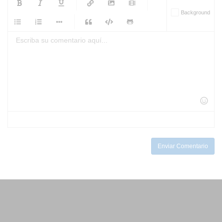
-
-
Background
-
-
-
-
-
-
-
-
-
-
-
-
-
-
-
-
-
-
-
-
-
-
-
-
-
-
-
-
-
-
-
-
-
-
-
-
-
-
-
-
-
Enviar Comentario