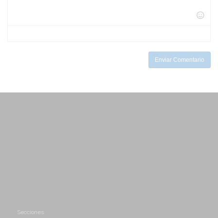
-
-
-
-
-
-
-
-
-
-
-
-
-
-
Enviar Comentario
Secciones