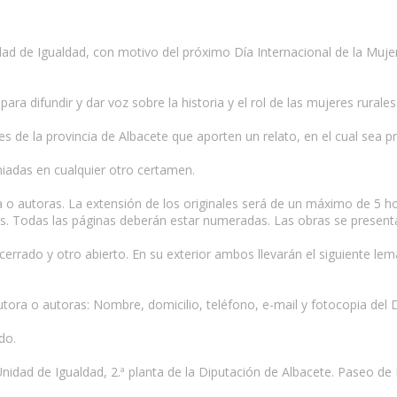
dad de Igualdad, con motivo del próximo Día Internacional de la Mujer
ra difundir y dar voz sobre la historia y el rol de las mujeres rurales 
s de la provincia de Albacete que aporten un relato, en el cual sea p
miadas en cualquier otro certamen.
a o autoras. La extensión de los originales será de un máximo de 5 
neas. Todas las páginas deberán estar numeradas. Las obras se present
rrado y otro abierto. En su exterior ambos llevarán el siguiente lema
utora o autoras: Nombre, domicilio, teléfono, e-mail y fotocopia del 
do.
idad de Igualdad, 2.ª planta de la Diputación de Albacete. Paseo de 