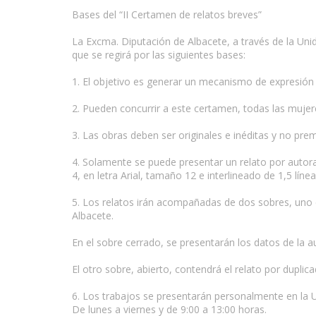
Bases del “II Certamen de relatos breves”
La Excma. Diputación de Albacete, a través de la Uni
que se regirá por las siguientes bases:
1. El objetivo es generar un mecanismo de expresión pa
2. Pueden concurrir a este certamen, todas las mujere
www.escritores.org
3. Las obras deben ser originales e inéditas y no pre
4. Solamente se puede presentar un relato por autor
4, en letra Arial, tamaño 12 e interlineado de 1,5 lí
5. Los relatos irán acompañadas de dos sobres, uno ce
Albacete.
En el sobre cerrado, se presentarán los datos de la a
El otro sobre, abierto, contendrá el relato por duplica
6. Los trabajos se presentarán personalmente en la Un
De lunes a viernes y de 9:00 a 13:00 horas.