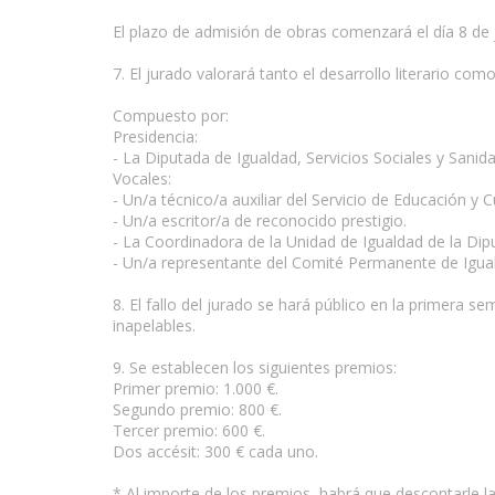
El plazo de admisión de obras comenzará el día 8 de j
7. El jurado valorará tanto el desarrollo literario como
Compuesto por:
Presidencia:
- La Diputada de Igualdad, Servicios Sociales y Sanid
Vocales:
- Un/a técnico/a auxiliar del Servicio de Educación y C
- Un/a escritor/a de reconocido prestigio.
- La Coordinadora de la Unidad de Igualdad de la Dip
- Un/a representante del Comité Permanente de Igual
8. El fallo del jurado se hará público en la primera
inapelables.
9. Se establecen los siguientes premios:
Primer premio: 1.000 €.
Segundo premio: 800 €.
Tercer premio: 600 €.
Dos accésit: 300 € cada uno.
* Al importe de los premios, habrá que descontarle la