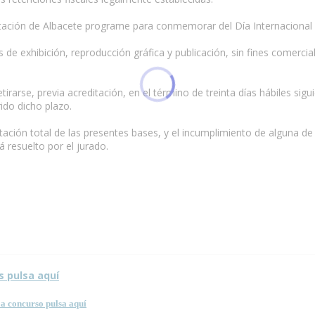
utación de Albacete programe para conmemorar del Día Internacional d
 de exhibición, reproducción gráfica y publicación, sin fines comerci
rarse, previa acreditación, en el término de treinta días hábiles sigu
ido dicho plazo.
ación total de las presentes bases, y el incumplimiento de alguna de e
 resuelto por el jurado.
sta página.
s pulsa aquí
a concurso pulsa aquí