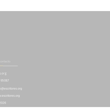
contacto
s.org
195087
fo@escritores.org
escritores.org
 2026