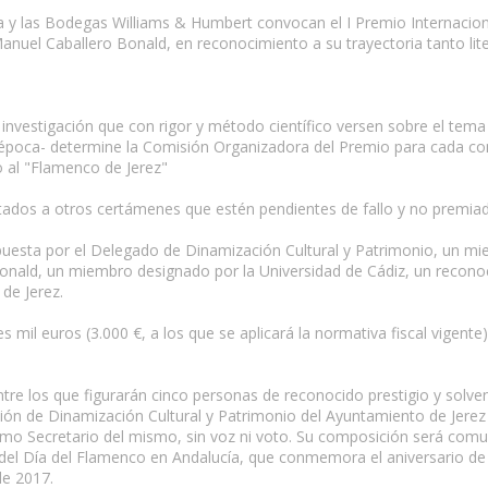
a y las Bodegas Williams & Humbert convocan el I Premio Internacion
anuel Caballero Bonald, en reconocimiento a su trayectoria tanto li
 investigación que con rigor y método científico versen sobre el tema
 época- determine la Comisión Organizadora del Premio para cada con
o al "Flamenco de Jerez"
ntados a otros certámenes que estén pendientes de fallo y no premia
uesta por el Delegado de Dinamización Cultural y Patrimonio, un 
ald, un miembro designado por la Universidad de Cádiz, un reconoci
de Jerez.
s mil euros (3.000 €, a los que se aplicará la normativa fiscal vigen
re los que figurarán cinco personas de reconocido prestigio y solven
ción de Dinamización Cultural y Patrimonio del Ayuntamiento de Jerez
o Secretario del mismo, sin voz ni voto. Su composición será comun
n del Día del Flamenco en Andalucía, que conmemora el aniversario 
de 2017.