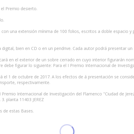
 el Premio desierto.
do.
 con una extensión mínima de 100 folios, escritos a doble espacio y po
digital, bien en CD o en un pendrive. Cada autor podrá presentar un s
cará en el exterior de un sobre cerrado en cuyo interior figurarán no
re debe figurar lo siguiente: Para el I Premio Internacional de Investi
á el 1 de octubre de 2017. A los efectos de á presentación se conside
ansporte, respectivamente.
n: I Premio Internacional de Investigación del Flamenco "Ciudad de Jer
. 3. planta 11403 JEREZ
s de estas Bases.