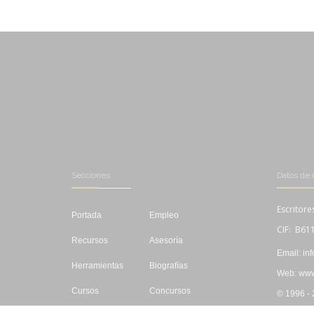
Secciones
Datos de 
Escritore
Portada
Empleo
CIF: B61
Recursos
Asesoría
Email: in
Herramientas
Biografías
Web: www.
Cursos
Concursos
© 1996 -