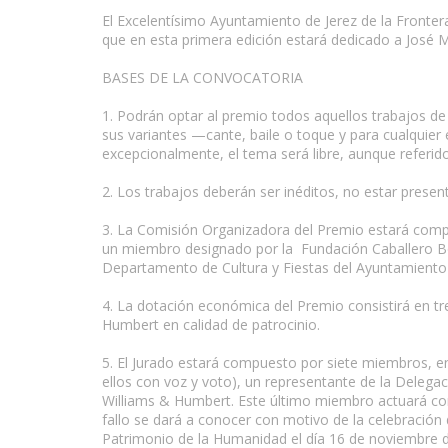
El Excelentísimo Ayuntamiento de Jerez de la Fronter
que en esta primera edición estará dedicado a José M
BASES DE LA CONVOCATORIA
www.escritores.org
1. Podrán optar al premio todos aquellos trabajos de
sus variantes —cante, baile o toque y para cualquier
excepcionalmente, el tema será libre, aunque referid
2. Los trabajos deberán ser inéditos, no estar prese
3. La Comisión Organizadora del Premio estará comp
un miembro designado por la Fundación Caballero Bon
Departamento de Cultura y Fiestas del Ayuntamiento 
4. La dotación económica del Premio consistirá en tre
Humbert en calidad de patrocinio.
5. El Jurado estará compuesto por siete miembros, ent
ellos con voz y voto), un representante de la Delega
Williams & Humbert. Este último miembro actuará com
fallo se dará a conocer con motivo de la celebració
Patrimonio de la Humanidad el día 16 de noviembre 