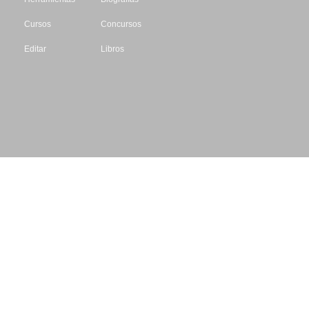
Cursos
Concursos
Editar
Libros
Datos de contacto
Escritores.org
CIF: B61195087
Email: info@escritores.org