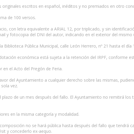
originales escritos en español, inéditos y no premiados en otro con
xima de 100 versos.
o, con letra equivalente a ARIAL 12, por triplicado, y sin identificac
ail y fotocopia del DNI del autor, indicando en el exterior del mismo u
 Biblioteca Pública Municipal, calle León Herrero, nº 21 hasta el día 1
dotación económica está sujeta a la retención del IRPF, conforme esta
r en el Acto del Pregón de Feria.
avor del Ayuntamiento a cualquier derecho sobre las mismas, pudiend
 sola vez.
 plazo de un mes después del fallo. El Ayuntamiento no remitirá los
iores en la misma categoría y modalidad.
composición no se hará pública hasta después del fallo que tendrá car
ésit y concederlo ex-aequo.