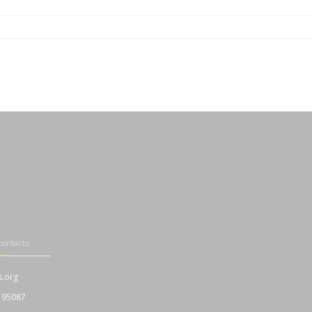
-
-
-
-
contacto
s.org
195087