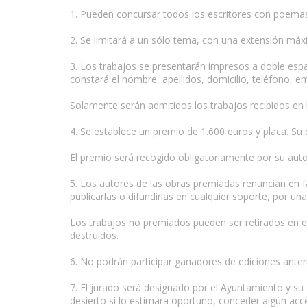
1. Pueden concursar todos los escritores con poemas 
2. Se limitará a un sólo tema, con una extensión má
www.escritores.org
3. Los trabajos se presentarán impresos a doble espaci
constará el nombre, apellidos, domicilio, teléfono, em
Solamente serán admitidos los trabajos recibidos en la
4. Se establece un premio de 1.600 euros y placa. Su 
El premio será recogido obligatoriamente por su auto
5. Los autores de las obras premiadas renuncian en f
publicarlas o difundirlas en cualquier soporte, por una
Los trabajos no premiados pueden ser retirados en el
destruidos.
6. No podrán participar ganadores de ediciones anter
7. El jurado será designado por el Ayuntamiento y su 
desierto si lo estimara oportuno, conceder algún acc