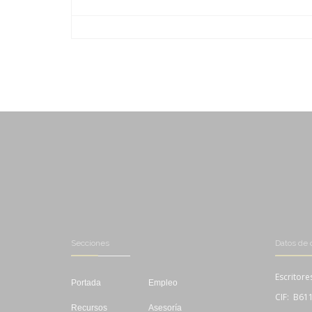
-
-
-
-
-
-
-
-
Secciones
Datos de 
Escritore
Portada
Empleo
CIF: B61
Recursos
Asesoría