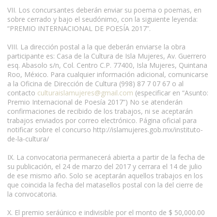
VII. Los concursantes deberán enviar su poema o poemas, en
sobre cerrado y bajo el seudónimo, con la siguiente leyenda:
“PREMIO INTERNACIONAL DE POESÍA 2017”.
VIII. La dirección postal a la que deberán enviarse la obra
participante es: Casa de la Cultura de Isla Mujeres, Av. Guerrero
esq. Abasolo s/n, Col. Centro C.P. 77400, Isla Mujeres, Quintana
Roo, México. Para cualquier información adicional, comunicarse
a la Oficina de Dirección de Cultura (998) 87 7 07 67 o al
contacto
culturaislamujeres@gmail.com
(especificar en “Asunto:
Premio Internacional de Poesía 2017”) No se atenderán
confirmaciones de recibido de los trabajos, ni se aceptarán
trabajos enviados por correo electrónico. Página oficial para
notificar sobre el concurso http://islamujeres.gob.mx/instituto-
de-la-cultura/
IX. La convocatoria permanecerá abierta a partir de la fecha de
su publicación, el 24 de marzo del 2017 y cerrara el 14 de julio
de ese mismo año. Solo se aceptarán aquellos trabajos en los
que coincida la fecha del matasellos postal con la del cierre de
la convocatoria.
X. El premio seráúnico e indivisible por el monto de $ 50,000.00