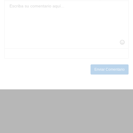
-
-
-
-
-
-
-
-
-
-
-
-
-
-
-
-
-
-
-
-
-
-
-
-
-
-
-
-
-
-
-
-
-
-
-
Enviar Comentario