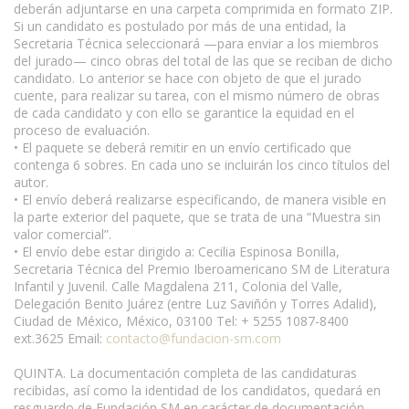
deberán adjuntarse en una carpeta comprimida en formato ZIP.
Si un candidato es postulado por más de una entidad, la
Secretaria Técnica seleccionará —para enviar a los miembros
del jurado— cinco obras del total de las que se reciban de dicho
candidato. Lo anterior se hace con objeto de que el jurado
cuente, para realizar su tarea, con el mismo número de obras
de cada candidato y con ello se garantice la equidad en el
proceso de evaluación.
• El paquete se deberá remitir en un envío certificado que
contenga 6 sobres. En cada uno se incluirán los cinco títulos del
autor.
• El envío deberá realizarse especificando, de manera visible en
la parte exterior del paquete, que se trata de una “Muestra sin
valor comercial”.
• El envío debe estar dirigido a: Cecilia Espinosa Bonilla,
Secretaria Técnica del Premio Iberoamericano SM de Literatura
Infantil y Juvenil. Calle Magdalena 211, Colonia del Valle,
Delegación Benito Juárez (entre Luz Saviñón y Torres Adalid),
Ciudad de México, México, 03100 Tel: + 5255 1087-8400
ext.3625 Email:
contacto@fundacion-sm.com
QUINTA. La documentación completa de las candidaturas
recibidas, así como la identidad de los candidatos, quedará en
resguardo de Fundación SM en carácter de documentación