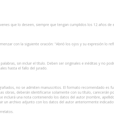
óvenes que lo deseen, siempre que tengan cumplidos los 12 años de ed
omenzar con la siguiente oración: "Abrió los ojos y su expresión lo re
labras, sin incluir el título. Deben ser originales e inéditas y no p
ales hasta el fallo del jurado.
rafiados, no se admiten manuscritos. El formato recomendado es fuen
as obras, deberán identificarse solamente con su título, carecerán por
se incluirá una nota conteniendo los datos del autor (nombre, apellidos
uir un archivo adjunto con los datos del autor anteriormente indicados
relatos.