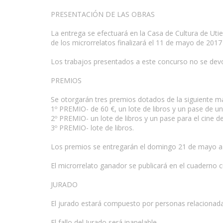
PRESENTACIÓN DE LAS OBRAS
La entrega se efectuará en la Casa de Cultura de Utie
de los microrrelatos finalizará el 11 de mayo de 2017 
www.escritores.org
Los trabajos presentados a este concurso no se devo
PREMIOS
Se otorgarán tres premios dotados de la siguiente m
1º PREMIO- de 60 €, un lote de libros y un pase de un 
2º PREMIO- un lote de libros y un pase para el cine de
3º PREMIO- lote de libros.
Los premios se entregarán el domingo 21 de mayo a la
El microrrelato ganador se publicará en el cuaderno c
JURADO
El jurado estará compuesto por personas relacionadas 
El fallo del Jurado será inapelable.