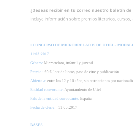
¿Deseas recibir en tu correo nuestro boletín de 
Incluye información sobre premios literarios, cursos, e
I CONCURSO DE MICRORRELATOS DE UTIEL - MODALID
11:05:2017
Género:
Microrrelato, infantil y juvenil
Premio:
60 €, lote de libros, pase de cine y publicación
Abierto a:
entre los 12 y 16 años, sin restricciones por nacional
Entidad convocante:
Ayuntamiento de Utiel
País de la entidad convocante:
España
Fecha de cierre:
11
:05:2017
BASES