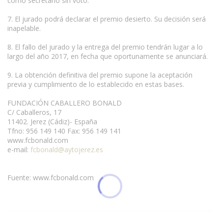
como secretario sin voto.
7. El jurado podrá declarar el premio desierto. Su decisión será
inapelable.
8. El fallo del jurado y la entrega del premio tendrán lugar a lo
largo del año 2017, en fecha que oportunamente se anunciará.
9. La obtención definitiva del premio supone la aceptación
previa y cumplimiento de lo establecido en estas bases.
FUNDACIÓN CABALLERO BONALD
C/ Caballeros, 17
11402. Jerez (Cádiz)- España
Tfno: 956 149 140 Fax: 956 149 141
www.fcbonald.com
e-mail:
fcbonald@aytojerez.es
Fuente: www.fcbonald.com
Condiciones para la reproducción de
contenidos de esta página.