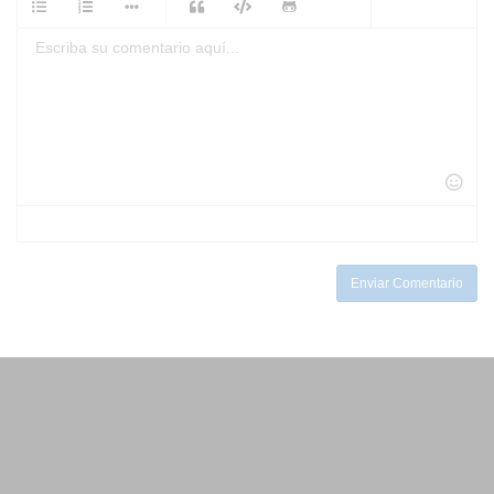
-
-
-
-
-
-
-
-
-
-
-
-
-
-
-
-
-
-
-
-
-
-
-
-
-
-
-
-
-
-
-
-
-
-
-
-
-
-
Enviar Comentario