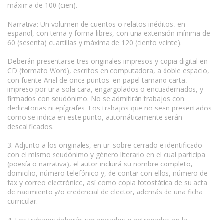
máxima de 100 (cien).
Narrativa: Un volumen de cuentos o relatos inéditos, en
español, con tema y forma libres, con una extensión mínima de
60 (sesenta) cuartillas y máxima de 120 (ciento veinte).
Deberán presentarse tres originales impresos y copia digital en
CD (formato Word), escritos en computadora, a doble espacio,
con fuente Arial de once puntos, en papel tamaño carta,
impreso por una sola cara, engargolados o encuadernados, y
firmados con seudónimo. No se admitirán trabajos con
dedicatorias ni epígrafes. Los trabajos que no sean presentados
como se indica en este punto, automáticamente serán
descalificados.
3. Adjunto a los originales, en un sobre cerrado e identificado
con el mismo seudónimo y género literario en el cual participa
(poesía o narrativa), el autor incluirá su nombre completo,
domicilio, número telefónico y, de contar con ellos, número de
fax y correo electrónico, así como copia fotostática de su acta
de nacimiento y/o credencial de elector, además de una ficha
curricular.
4. Los trabajos deberán ser enviados o entregados en la