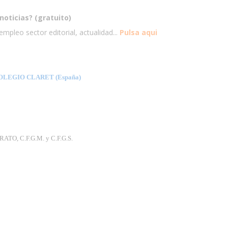
noticias? (gratuito)
mpleo sector editorial, actualidad...
Pulsa aqui
LEGIO CLARET (España)
RATO, C.F.G.M. y C.F.G.S.