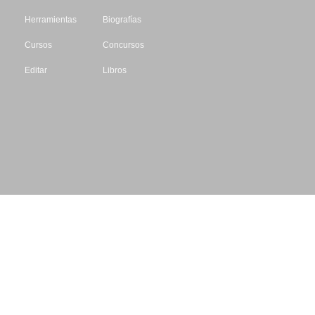
Herramientas
Biografías
Cursos
Concursos
Editar
Libros
Datos de contacto
Escritores.org
CIF: B61195087