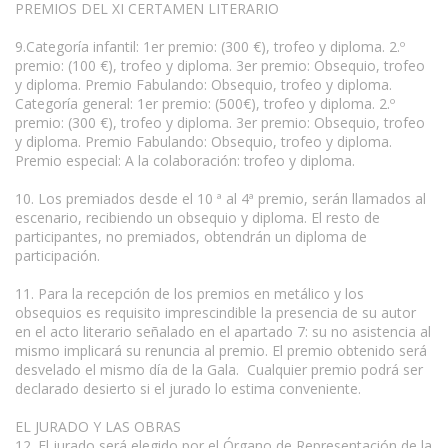
PREMIOS DEL XI CERTAMEN LITERARIO
9.Categoría infantil: 1er premio: (300 €), trofeo y diploma. 2.º
premio: (100 €), trofeo y diploma. 3er premio: Obsequio, trofeo
y diploma. Premio Fabulando: Obsequio, trofeo y diploma.
Categoría general: 1er premio: (500€), trofeo y diploma. 2.º
premio: (300 €), trofeo y diploma. 3er premio: Obsequio, trofeo
y diploma. Premio Fabulando: Obsequio, trofeo y diploma.
Premio especial: A la colaboración: trofeo y diploma.
10. Los premiados desde el 10 ª al 4ª premio, serán llamados al
escenario, recibiendo un obsequio y diploma. El resto de
participantes, no premiados, obtendrán un diploma de
participación.
11. Para la recepción de los premios en metálico y los
obsequios es requisito imprescindible la presencia de su autor
en el acto literario señalado en el apartado 7: su no asistencia al
mismo implicará su renuncia al premio. El premio obtenido será
desvelado el mismo día de la Gala. Cualquier premio podrá ser
declarado desierto si el jurado lo estima conveniente.
EL JURADO Y LAS OBRAS
12. El jurado será elegido por el Órgano de Representación de la