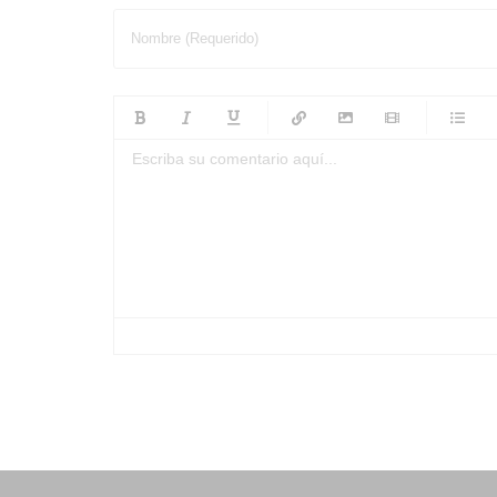
Nombre (Requerido)
-
-
-
-
-
-
-
-
-
-
-
-
-
-
-
-
-
-
-
-
-
-
-
-
-
-
-
-
-
-