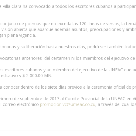
 de Villa Clara ha convocado a todos los escritores cubanos a participa
onjunto de poemas que no exceda las 120 líneas de versos; la temátic
isión abierta que abarque además asuntos, preocupaciones y ámbitos
an plena vigencia.
cionarias y su liberación hasta nuestros días, podrá ser también trata
vocatorias anteriores del certamen ni los miembros del ejecutivo de 
dos escritores cubanos y un miembro del ejecutivo de la UNEAC que
editativo y $ 2 000.00 MN.
 a conocer dentro de los siete días previos a la ceremonia oficial de 
rimero de septiembre de 2017 al Comité Provincial de la UNEAC en Vi
al correo electrónico
promocion.vc@umeac.co.cu
, a través del cual 