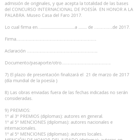
admisión de originales, y que acepta la totalidad de las bases
del CONCURSO INTERNACIONAL DE POESÍA EN HONOR A LA
PALABRA. Museo Casa del Faro 2017.
Lo cual firma en…....................................a ......... de …………….de 2017.
Firma…………………………………………………………….
Aclaración ……………………………………………………..
Documento/pasaporte/otro…………………………………….
7) El plazo de presentación finalizará el 21 de marzo de 2017
(día mundial de la poesía )
8) Las obras enviadas fuera de las fechas indicadas no serán
consideradas.
9) PREMIOS:
1º al 3º PREMIOS (diplomas): autores en general.
1º al 5º MENCIONES (diplomas): autores nacionales e
internacionales.
1º al 5º MENCIONES (diplomas): autores locales.
MENCIÓN DE HONOR DEL JURADO (diploma): autores en