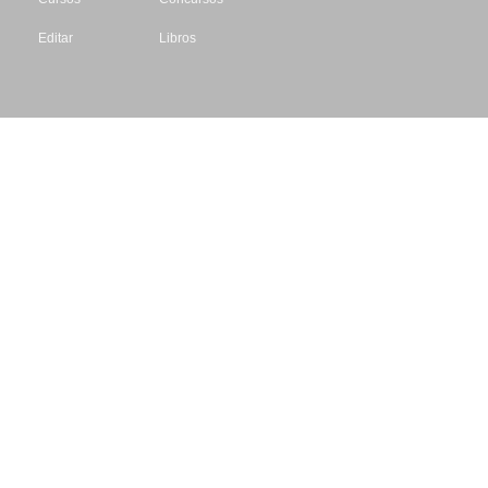
Editar
Libros
Datos de contacto
Escritores.org