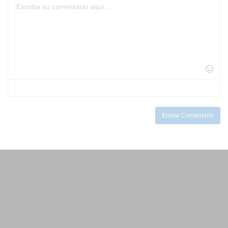
-
-
-
-
-
-
-
-
-
-
-
-
-
-
-
-
-
-
-
-
-
-
-
-
-
-
-
-
-
-
-
-
-
Enviar Comentario