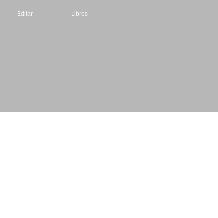
Editar
Libros
Datos de contacto
Escritores.org
CIF: B61195087
Email: info@escritores.org
Web: www.escritores.org
© 1996 - 2026