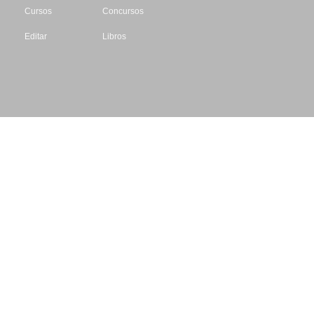
Cursos
Concursos
Editar
Libros
Datos de contacto
Escritores.org
CIF: B61195087