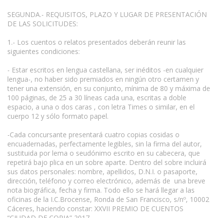
SEGUNDA.- REQUISITOS, PLAZO Y LUGAR DE PRESENTACIÓN
DE LAS SOLICITUDES:
1.- Los cuentos o relatos presentados deberán reunir las
siguientes condiciones:
- Estar escritos en lengua castellana, ser inéditos -en cualquier
lengua-, no haber sido premiados en ningún otro certamen y
tener una extensión, en su conjunto, mínima de 80 y máxima de
100 páginas, de 25 a 30 líneas cada una, escritas a doble
espacio, a una o dos caras , con letra Times o similar, en el
cuerpo 12 y sólo formato papel.
-Cada concursante presentará cuatro copias cosidas o
encuadernadas, perfectamente legibles, sin la firma del autor,
sustituida por lema o seudónimo escrito en su cabecera, que
repetirá bajo plica en un sobre aparte. Dentro del sobre incluirá
sus datos personales: nombre, apellidos, D.N.I. o pasaporte,
dirección, teléfono y correo electrónico, además de una breve
nota biográfica, fecha y firma. Todo ello se hará llegar a las
oficinas de la I.C.Brocense, Ronda de San Francisco, s/nº, 10002
Cáceres, haciendo constar: XXVII PREMIO DE CUENTOS
“CIUDAD DE CORIA” 2017.