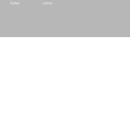
Editar
Libros
Datos de contacto
Escritores.org
CIF: B61195087
Email: info@escritores.org