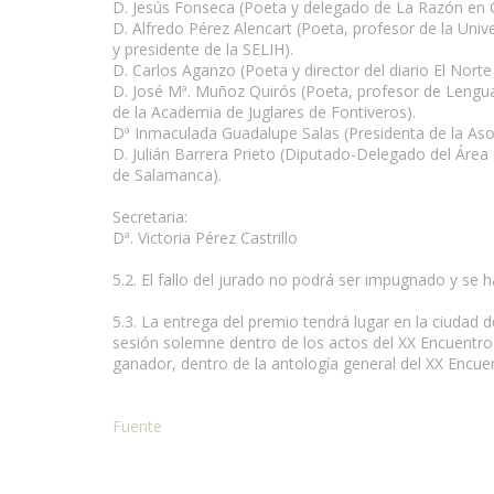
D. Jesús Fonseca (Poeta y delegado de La Razón en Ca
D. Alfredo Pérez Alencart (Poeta, profesor de la Uni
y presidente de la SELIH).
D. Carlos Aganzo (Poeta y director del diario El Norte 
D. José Mª. Muñoz Quirós (Poeta, profesor de Lengua 
de la Academia de Juglares de Fontiveros).
Dª Inmaculada Guadalupe Salas (Presidenta de la Aso
D. Julián Barrera Prieto (Diputado-Delegado del Área
de Salamanca).
Secretaria:
Dª. Victoria Pérez Castrillo
5.2. El fallo del jurado no podrá ser impugnado y se
5.3. La entrega del premio tendrá lugar en la ciudad 
sesión solemne dentro de los actos del XX Encuentro
ganador, dentro de la antología general del XX Encue
Fuente