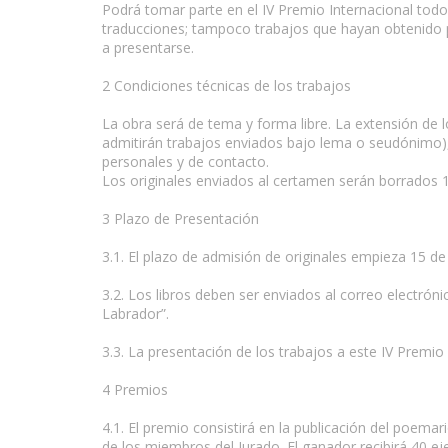
Podrá tomar parte en el IV Premio Internacional todo
traducciones; tampoco trabajos que hayan obtenido 
a presentarse.
2 Condiciones técnicas de los trabajos
La obra será de tema y forma libre. La extensión de lo
admitirán trabajos enviados bajo lema o seudónimo), v
personales y de contacto.
Los originales enviados al certamen serán borrados 15
3 Plazo de Presentación
3.1. El plazo de admisión de originales empieza 15 de
3.2. Los libros deben ser enviados al correo electróni
Labrador”.
3.3. La presentación de los trabajos a este IV Premio
4 Premios
4.1. El premio consistirá en la publicación del poema
de los miembros del Jurado. El ganador recibirá 40 ej