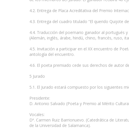
4.2. Entrega de Placa Acreditativa del Premio Internac
4.3. Entrega del cuadro titulado “El querido Quijote 
4.4. Traducción del poemario ganador al portugués y d
(Alemán, inglés, árabe, hindú, chino, francés, ruso, i
4.5. Invitación a participar en el XX encuentro de Poe
antología del encuentro.
4.6. El poeta premiado cede sus derechos de autor de
5 Jurado
5.1. El Jurado estará compuesto por los siguientes m
Presidente:
D. Antonio Salvado (Poeta y Premio al Mérito Cultura
Vocales:
Dª. Carmen Ruiz Barrionuevo. (Catedrática de Litera
de la Universidad de Salamanca).