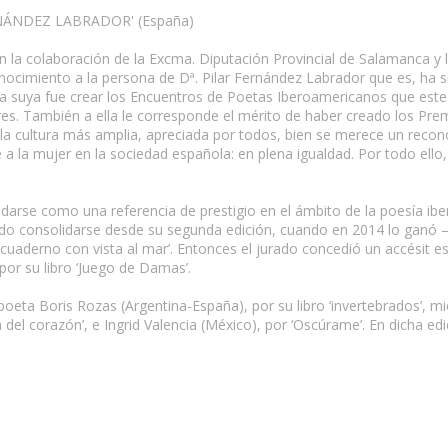
NÁNDEZ LABRADOR' (España)
 la colaboración de la Excma. Diputación Provincial de Salamanca y l
nocimiento a la persona de Dª. Pilar Fernández Labrador que es, ha s
dea suya fue crear los Encuentros de Poetas Iberoamericanos que este 
es. También a ella le corresponde el mérito de haber creado los Pr
de la cultura más amplia, apreciada por todos, bien se merece un recon
e a la mujer en la sociedad española: en plena igualdad. Por todo ell
lidarse como una referencia de prestigio en el ámbito de la poesía i
do consolidarse desde su segunda edición, cuando en 2014 lo ganó –
cuaderno con vista al mar’. Entonces el jurado concedió un accésit es
por su libro ‘Juego de Damas’.
poeta Boris Rozas (Argentina-España), por su libro ‘invertebrados’, m
a del corazón’, e Ingrid Valencia (México), por ‘Oscúrame’. En dicha e