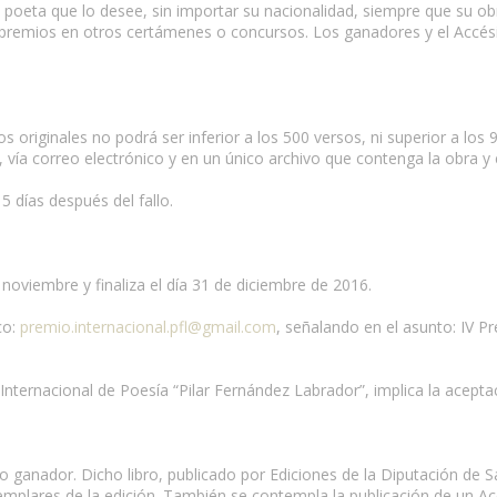
 poeta que lo desee, sin importar su nacionalidad, siempre que su ob
premios en otros certámenes o concursos. Los ganadores y el Accési
s originales no podrá ser inferior a los 500 versos, ni superior a los
ía correo electrónico y en un único archivo que contenga la obra y el
 días después del fallo.
 noviembre y finaliza el día 31 de diciembre de 2016.
co:
premio.internacional.pfl@gmail.com
, señalando en el asunto: IV P
 Internacional de Poesía “Pilar Fernández Labrador”, implica la acepta
rio ganador. Dicho libro, publicado por Ediciones de la Diputación de
emplares de la edición. También se contempla la publicación de un Accé