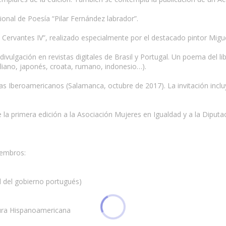
ional de Poesía “Pilar Fernández labrador”.
de Cervantes IV”, realizado especialmente por el destacado pintor Migu
ivulgación en revistas digitales de Brasil y Portugal. Un poema del l
taliano, japonés, croata, rumano, indonesio…).
tas Iberoamericanos (Salamanca, octubre de 2017). La invitación incluy
 la primera edición a la Asociación Mujeres en Igualdad y a la Diput
iembros:
l del gobierno portugués)
tura Hispanoamericana