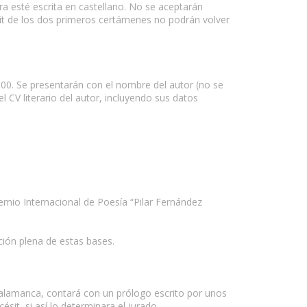
ra esté escrita en castellano. No se aceptarán
t de los dos primeros certámenes no podrán volver
 900. Se presentarán con el nombre del autor (no se
 CV literario del autor, incluyendo sus datos
remio Internacional de Poesía “Pilar Fernández
ción plena de estas bases.
 Salamanca, contará con un prólogo escrito por unos
sit, si así lo determinara el jurado.