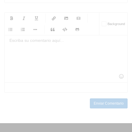
-
-
-
-
Background
-
-
-
-
-
-
-
-
-
-
-
-
-
-
-
-
-
-
-
-
-
-
-
-
-
-
-
-
-
-
-
-
-
-
-
-
-
-
-
-
-
Enviar Comentario