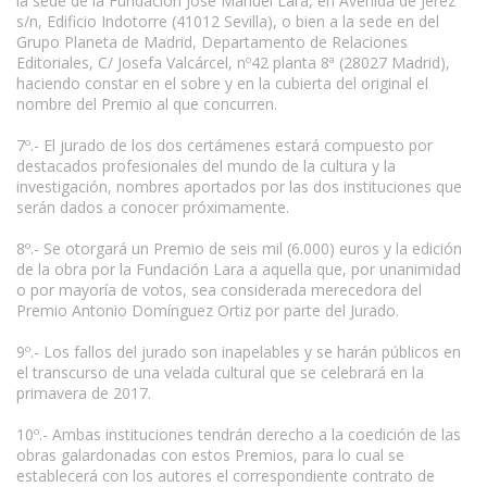
la sede de la Fundación José Manuel Lara, en Avenida de Jerez
s/n, Edificio Indotorre (41012 Sevilla), o bien a la sede en del
Grupo Planeta de Madrid, Departamento de Relaciones
Editoriales, C/ Josefa Valcárcel, nº42 planta 8ª (28027 Madrid),
haciendo constar en el sobre y en la cubierta del original el
nombre del Premio al que concurren.
7º.- El jurado de los dos certámenes estará compuesto por
destacados profesionales del mundo de la cultura y la
investigación, nombres aportados por las dos instituciones que
serán dados a conocer próximamente.
8º.- Se otorgará un Premio de seis mil (6.000) euros y la edición
de la obra por la Fundación Lara a aquella que, por unanimidad
o por mayoría de votos, sea considerada merecedora del
Premio Antonio Domínguez Ortiz por parte del Jurado.
9º.- Los fallos del jurado son inapelables y se harán públicos en
el transcurso de una velada cultural que se celebrará en la
primavera de 2017.
10º.- Ambas instituciones tendrán derecho a la coedición de las
obras galardonadas con estos Premios, para lo cual se
establecerá con los autores el correspondiente contrato de