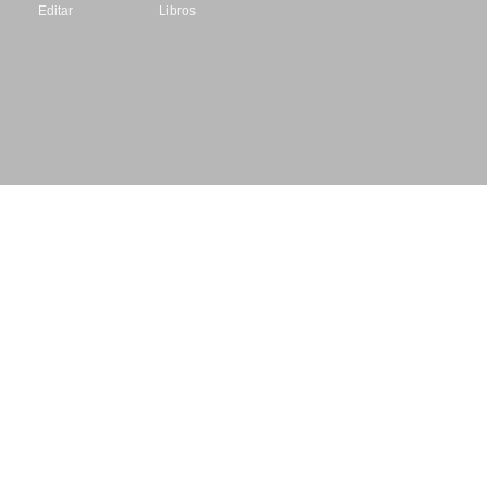
Editar
Libros
Datos de contacto
Escritores.org
CIF: B61195087
Email: info@escritores.org
Web: www.escritores.org
© 1996 - 2026