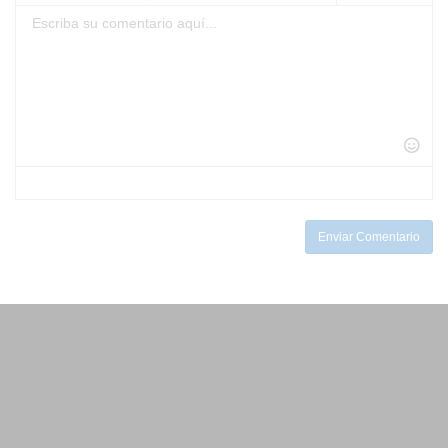
-
-
-
-
-
-
-
-
-
-
-
-
-
-
-
-
-
-
-
-
-
-
-
-
-
-
-
-
-
-
-
-
-
-
-
Enviar Comentario