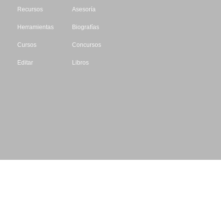
Recursos
Asesoría
Herramientas
Biografías
Cursos
Concursos
Editar
Libros
Datos de contacto
Escritores.org
CIF: B61195087