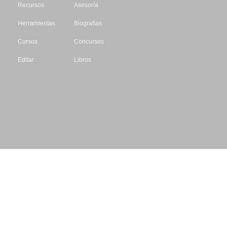
Recursos
Asesoría
Herramientas
Biografías
Cursos
Concursos
Editar
Libros
Datos de contacto
Escritores.org
CIF: B61195087