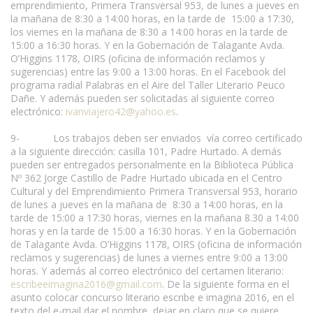
emprendimiento, Primera Transversal 953, de lunes a jueves en
la mañana de 8:30 a 14:00 horas, en la tarde de 15:00 a 17:30,
los viernes en la mañana de 8:30 a 14:00 horas en la tarde de
15:00 a 16:30 horas. Y en la Gobernación de Talagante Avda.
O’Higgins 1178, OIRS (oficina de información reclamos y
sugerencias) entre las 9:00 a 13:00 horas. En el Facebook del
programa radial Palabras en el Aire del Taller Literario Peuco
Dañe. Y además pueden ser solicitadas al siguiente correo
electrónico:
ivanviajero42@yahoo.es
.
9- Los trabajos deben ser enviados vía correo certificado
a la siguiente dirección: casilla 101, Padre Hurtado. A demás
pueden ser entregados personalmente en la Biblioteca Pública
Nº 362 Jorge Castillo de Padre Hurtado ubicada en el Centro
Cultural y del Emprendimiento Primera Transversal 953, horario
de lunes a jueves en la mañana de 8:30 a 14:00 horas, en la
tarde de 15:00 a 17:30 horas, viernes en la mañana 8.30 a 14:00
horas y en la tarde de 15:00 a 16:30 horas. Y en la Gobernación
de Talagante Avda. O’Higgins 1178, OIRS (oficina de información
reclamos y sugerencias) de lunes a viernes entre 9:00 a 13:00
horas. Y además al correo electrónico del certamen literario:
escribeeimagina2016@gmail.com
. De la siguiente forma en el
asunto colocar concurso literario escribe e imagina 2016, en el
texto del e-mail dar el nombre, dejar en claro que se quiere