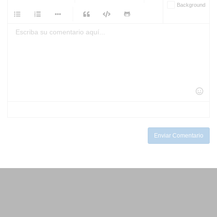
Background
-
-
-
-
-
-
-
-
-
-
-
-
-
-
-
-
-
-
-
-
-
-
-
-
-
-
-
-
-
-
-
-
-
-
-
-
-
-
-
-
-
Enviar Comentario