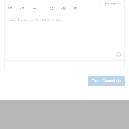
-
-
Background
-
-
-
-
-
-
-
-
-
-
-
-
-
-
-
-
-
-
-
-
-
-
-
-
-
-
-
-
-
-
-
-
-
-
-
-
-
-
-
-
-
Enviar Comentario