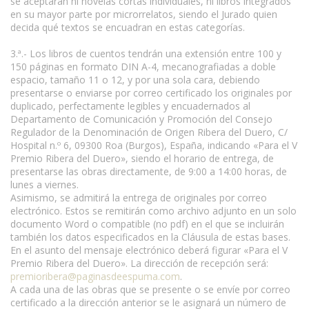
se aceptarán ni novelas cortas individuales, ni libros integrados
en su mayor parte por microrrelatos, siendo el Jurado quien
decida qué textos se encuadran en estas categorías.
3.ª.- Los libros de cuentos tendrán una extensión entre 100 y
150 páginas en formato DIN A-4, mecanografiadas a doble
espacio, tamaño 11 o 12, y por una sola cara, debiendo
presentarse o enviarse por correo certificado los originales por
duplicado, perfectamente legibles y encuadernados al
Departamento de Comunicación y Promoción del Consejo
Regulador de la Denominación de Origen Ribera del Duero, C/
Hospital n.º 6, 09300 Roa (Burgos), España, indicando «Para el V
Premio Ribera del Duero», siendo el horario de entrega, de
presentarse las obras directamente, de 9:00 a 14:00 horas, de
lunes a viernes.
Asimismo, se admitirá la entrega de originales por correo
electrónico. Estos se remitirán como archivo adjunto en un solo
documento Word o compatible (no pdf) en el que se incluirán
también los datos especificados en la Cláusula de estas bases.
En el asunto del mensaje electrónico deberá figurar «Para el V
Premio Ribera del Duero». La dirección de recepción será:
premioribera@paginasdeespuma.com
.
A cada una de las obras que se presente o se envíe por correo
certificado a la dirección anterior se le asignará un número de