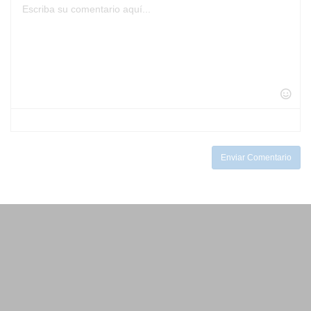
-
-
-
-
-
-
-
-
-
-
-
-
-
-
-
-
-
-
-
-
-
-
-
-
-
-
-
-
-
-
-
-
-
Enviar Comentario