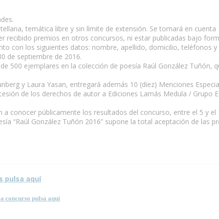
ades.
llana, temática libre y sin límite de extensión. Se tomará en cuenta 1
ber recibido premios en otros concursos, ni estar publicadas bajo for
unto con los siguientes datos: nombre, apellido, domicilio, teléfono
 30 de septiembre de 2016.
ón de 500 ejemplares en la colección de poesía Raúl González Tuñón,
punberg y Laura Yasan, entregará además 10 (diez) Menciones Especia
cesión de los derechos de autor a Ediciones Lamás Medula / Grupo Edito
 a conocer públicamente los resultados del concurso, entre el 5 y el
esía “Raúl González Tuñón 2016” supone la total aceptación de las p
s pulsa aquí
a concurso pulsa aquí