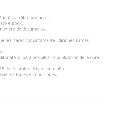
 (un) solo libro por autor.
mato e-book.
s y número de documento.
www.escritores.org
 que realizarán conjuntamente Ediciones Lamás
les.
rial Sur, para posibilitar la publicación de la obra
 15 de diciembre del presente año.
resentes Bases y Condiciones.