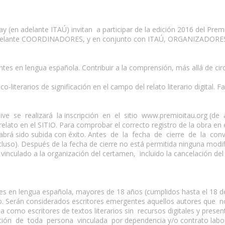
y (en adelante ITAÚ) invitan a participar de la edición 2016 del Pre
 adelante COORDINADORES, y en conjunto con ITAÚ, ORGANIZADORES
es en lengua española. Contribuir a la comprensión, más allá de circu
-literarios de significación en el campo del relato literario digital. Fa
usive se realizará la inscripción en el sitio www.premioitau.org (de
elato en el SITIO. Para comprobar el correcto registro de la obra en
ra habrá sido subida con éxito. Antes de la fecha de cierre de la 
ncluso). Después de la fecha de cierre no está permitida ninguna modif
 vinculado a la organización del certamen, incluido la cancelación d
 en lengua española, mayores de 18 años (cumplidos hasta el 18 de 
io. Serán considerados escritores emergentes aquellos autores que 
 como escritores de textos literarios sin recursos digitales y present
ción de toda persona vinculada por dependencia y/o contrato labor