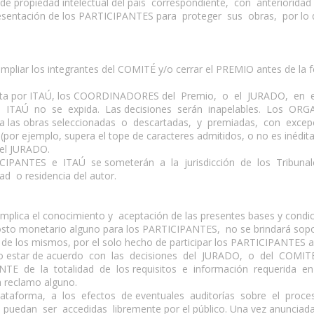
ro de propiedad intelectual del país correspondiente, con anteriorid
tación de los PARTICIPANTES para proteger sus obras, por lo que
ar los integrantes del COMITÉ y/o cerrar el PREMIO antes de la fech
suelta por ITAÚ, los COORDINADORES del Premio, o el JURADO, en 
AÚ no se expida. Las decisiones serán inapelables. Los ORGAN
e a las obras seleccionadas o descartadas, y premiadas, con exce
 (por ejemplo, supera el tope de caracteres admitidos, o no es inédi
el JURADO.
RTICIPANTES e ITAÚ se someterán a la jurisdicción de los Tribu
 o residencia del autor.
implica el conocimiento y aceptación de las presentes bases y condic
osto monetario alguno para los PARTICIPANTES, no se brindará sopor
 de los mismos, por el solo hecho de participar los PARTICIPANTES 
e no estar de acuerdo con las decisiones del JURADO, o del COM
E de la totalidad de los requisitos e información requerida en 
a reclamo alguno.
aforma, a los efectos de eventuales auditorías sobre el proces
puedan ser accedidas libremente por el público. Una vez anunciad