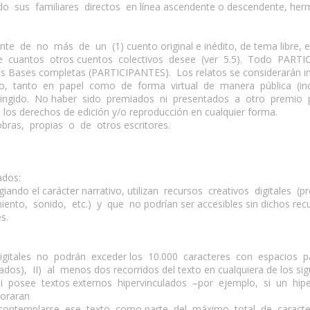
do sus familiares directos en línea ascendente o descendente, her
e no más de un (1) cuento original e inédito, de tema libre, en 
 de cuantos otros cuentos colectivos desee (ver 5.5). Todo PART
 Bases completas (PARTICIPANTES). Los relatos se considerarán inéd
 tanto en papel como de forma virtual de manera pública (inc
stringido. No haber sido premiados ni presentados a otro premio p
s derechos de edición y/o reproducción en cualquier forma.
as, propias o de otros escritores.
ados:
giando el carácter narrativo, utilizan recursos creativos digitales 
ento, sonido, etc.) y que no podrían ser accesibles sin dichos rec
s.
digitales no podrán exceder los 10.000 caracteres con espacios p
dos), II) al menos dos recorridos del texto en cualquiera de los sig
i posee textos externos hipervinculados –por ejemplo, si un hiper
poraran
ontemplarse ese texto como parte del máximo total de caracter