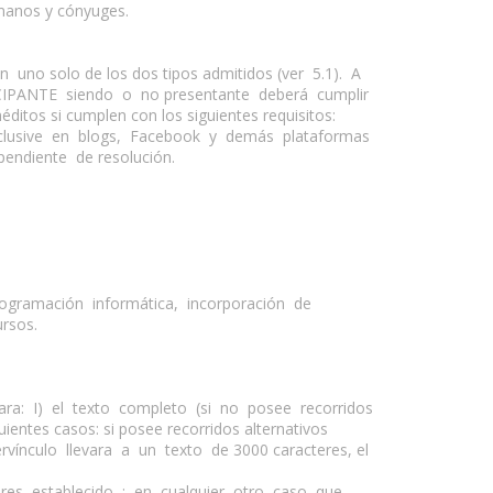
manos y cónyuges.
uno solo de los dos tipos admitidos (ver 5.1). A
ICIPANTE siendo o no presentante deberá cumplir
itos si cumplen con los siguientes requisitos:
lusive en blogs, Facebook y demás plataformas
endiente de resolución.
(programación informática, incorporación de
ursos.
ara: I) el texto completo (si no posee recorridos
uientes casos: si posee recorridos alternativos
vínculo llevara a un texto de 3000 caracteres, el
es establecido–; en cualquier otro caso que