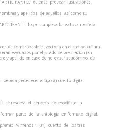
PARTICIPANTES quienes provean ilustraciones,
s nombres y apellidos de aquellos, así como su
 PARTICIPANTE haya completado exitosamente la
os de comprobable trayectoria en el campo cultural,
 serán evaluados por el jurado de premiación (en
e y apellido en caso de no existir seudónimo, de
eberá pertenecer al tipo a) cuento digital
TAÚ se reserva el derecho de modificar la
a formar parte de la antología en formato digital.
.
r premio. Al menos 1 (un) cuento de los tres