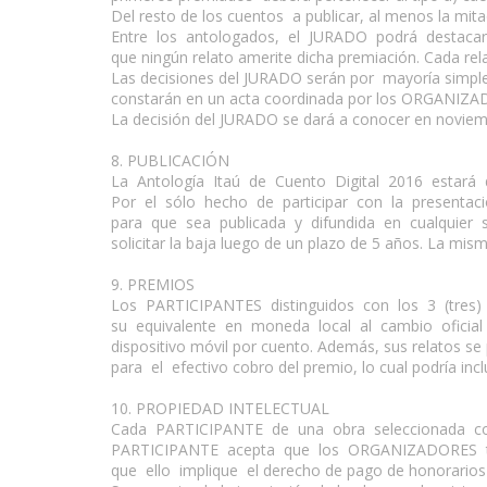
Del resto de los cuentos a publicar, al menos la mit
Entre los antologados, el JURADO podrá destacar
que ningún relato amerite dicha premiación. Cada re
Las decisiones del JURADO serán por mayoría simple
constarán en un acta coordinada por los ORGANIZA
La decisión del JURADO se dará a conocer en noviem
8. PUBLICACIÓN
La Antología Itaú de Cuento Digital 2016 estará dis
Por el sólo hecho de participar con la presentac
para que sea publicada y difundida en cualquier s
solicitar la baja luego de un plazo de 5 años. La mism
9. PREMIOS
Los PARTICIPANTES distinguidos con los 3 (tres) 
su equivalente en moneda local al cambio oficial
dispositivo móvil por cuento. Además, sus relatos s
para el efectivo cobro del premio, lo cual podría inclu
10. PROPIEDAD INTELECTUAL
Cada PARTICIPANTE de una obra seleccionada conse
PARTICIPANTE acepta que los ORGANIZADORES tien
que ello implique el derecho de pago de honorarios y