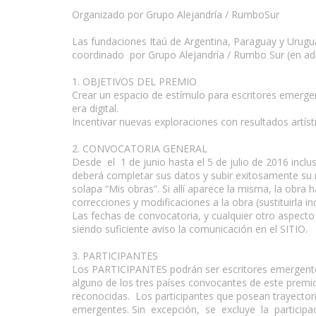
Organizado por Grupo Alejandría / RumboSur
Las fundaciones Itaú de Argentina, Paraguay y Urugua
coordinado por Grupo Alejandría / Rumbo Sur (en
www.escritores.org
1. OBJETIVOS DEL PREMIO
Crear un espacio de estímulo para escritores emergent
era digital.
Incentivar nuevas exploraciones con resultados artístico
2. CONVOCATORIA GENERAL
Desde el 1 de junio hasta el 5 de julio de 2016 incl
deberá completar sus datos y subir exitosamente su r
solapa “Mis obras”. Si allí aparece la misma, la ob
correcciones y modificaciones a la obra (sustituirla i
Las fechas de convocatoria, y cualquier otro aspecto
siendo suficiente aviso la comunicación en el SITIO.
3. PARTICIPANTES
Los PARTICIPANTES podrán ser escritores emergentes
alguno de los tres países convocantes de este prem
reconocidas. Los participantes que posean trayectoria
emergentes. Sin excepción, se excluye la participa