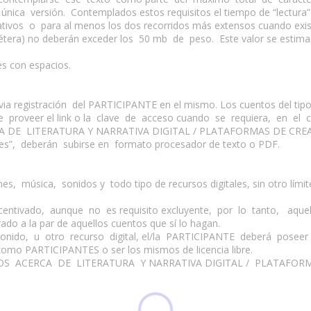
ica versión. Contemplados estos requisitos el tiempo de “lectura” 
nativos o para al menos los dos recorridos más extensos cuando e
étera) no deberán exceder los 50 mb de peso. Este valor se estimará
es con espacios.
ia registración del PARTICIPANTE en el mismo. Los cuentos del tipo 
be proveer el link o la clave de acceso cuando se requiera, en e
RCA DE LITERATURA Y NARRATIVA DIGITAL / PLATAFORMAS DE CRE
ales”, deberán subirse en formato procesador de texto o PDF.
s, música, sonidos y todo tipo de recursos digitales, sin otro límite
entivado, aunque no es requisito excluyente, por lo tanto, aquel
ado a la par de aquellos cuentos que sí lo hagan.
sonido, u otro recurso digital, el/la PARTICIPANTE deberá posee
como PARTICIPANTES o ser los mismos de licencia libre.
ANEXOS ACERCA DE LITERATURA Y NARRATIVA DIGITAL / PLATAFO