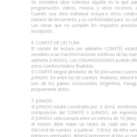
Se considera obra colectiva aquella en la que pa
programación, videos, música, y otros recursos, au
Cuando una obra individual incluya a otros colaborado
número de documento y su conformidad para su cola
Las obras que no cumplan los requisitos previst
inscripción.
6. COMITÉ DE LECTURA
El comité de lectura (en adelante COMITÉ) estará c
sensibles a las transformaciones estéticas de las nu
adelante JURADO). Los ORGANIZADORES podrán difundi
estos cuentos/relatos finalistas.
El COMITÉ elegirá alrededor de 50 (cincuenta) cuento
JURADO. De entre los 50 cuentos finalistas, deberá
uno de los países convocantes (Argentina, Paraguay
propiamente dicho.
7. JURADO
El JURADO estará constituido por 3 (tres) escritor
composición del COMITÉ o JURADO, sin expresión 
El JURADO seleccionará entre un mínimo de 10 (diez
Al menos debe haber un relato de cada uno de los
Del total de cuentos a publicar, 3 (tres) de ellos s
primeros premiados deberá pertenecer al tipo a) cue