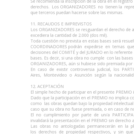
Se recomienda la inscripción de la obra en el regist
derechos. Los ORGANIZADORES no tienen la represen
que terceros puedan hacerse sobre las mismas.
11. RECAUDOS E IMPREVISTOS
Los ORGANIZADORES se resguardan el derecho de ampli
excediera la cantidad de 2.000 (dos mil).
Toda cuestión no prevista en estas bases será re
COORDINADORES podrán expedirse en temas que IT
decisiones del COMITÉ y del JURADO en lo referent
bases. Es decir, si una obra no cumple con las bases
ORGANIZADORES, aún si hubiese sido premiada por 
En caso de existir controversia judicial, los PA
Aires, Montevideo o Asunción según la nacionalidad
12. ACEPTACIÓN
El simple hecho de participar en el presente PREMIO 
Dado que la participación en el PREMIO no implica c
como las obras quedan bajo la propiedad intelectual
caso que su obra no fuese premiada, o en caso d
El no cumplimiento por parte de un/a PARTICIPANT
invalidará la presentación en el PREMIO sin derecho 
Las obras no antologadas permanecerán en la plat
los derechos de propiedad respectivos, y sin que 