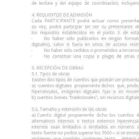
de lectura y del equipo de coordinación, incluyen
4. REQUISITOS DE ADMISIÓN
Cada PARTICIPANTE podrá actuar como presentante d
su vez, podrá participar sin ser su presentante
los requisitos establecidos en el punto 3. de estas
· No haber sido publicados en ningún formato,
digitales), salvo si fuera en sitios de acceso re
· No haber sido cedidos o prometidos a terceros lo
· No constituir una copia o plagio de otras obr
5. RECEPCIÓN DE OBRAS
5.1. Tipos de obras
Existen dos tipos de cuentos que podrán ser present
a) cuentos digitales propiamente dichos que, privile
hipervínculos, imágenes digitales fijas o en movimi
b) cuentos breves “tradicionales”, sin recursos digitale
5.2. Tamaño y extensión de las obras
a) Cuento digital propiamente dicho: los cuentos 
alternativos internos o textos externos hipervincula
internos sean limitados o ilimitados en número; s
texto fuente no podría superar los 7000–; si se incor
imágenes que también contienen texto, –deberá c