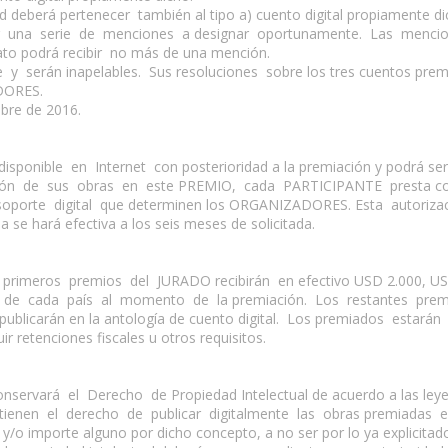
ad deberá pertenecer también al tipo a) cuento digital propiamente di
 una serie de menciones a designar oportunamente. Las mencion
lato podrá recibir no más de una mención.
 y serán inapelables. Sus resoluciones sobre los tres cuentos pre
DORES.
bre de 2016.
ponible en Internet con posterioridad a la premiación y podrá ser 
ión de sus obras en este PREMIO, cada PARTICIPANTE presta confo
oporte digital que determinen los ORGANIZADORES. Esta autorizació
a se hará efectiva a los seis meses de solicitada.
primeros premios del JURADO recibirán en efectivo USD 2.000, US
 de cada país al momento de la premiación. Los restantes premia
e publicarán en la antología de cuento digital. Los premiados estar
ir retenciones fiscales u otros requisitos.
rvará el Derecho de Propiedad Intelectual de acuerdo a las leyes
en el derecho de publicar digitalmente las obras premiadas en
/o importe alguno por dicho concepto, a no ser por lo ya explicitado