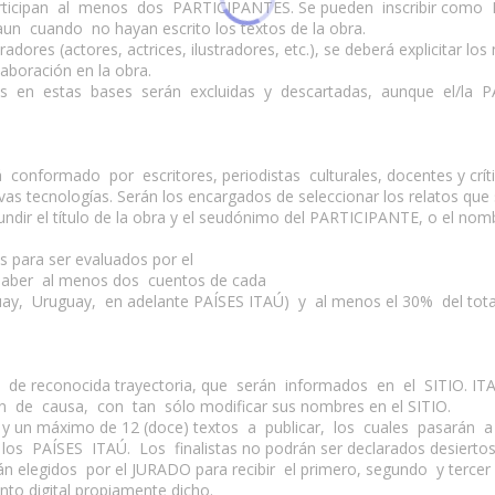
rticipan al menos dos PARTICIPANTES. Se pueden inscribir como 
n cuando no hayan escrito los textos de la obra.
res (actores, actrices, ilustradores, etc.), se deberá explicitar lo
boración en la obra.
os en estas bases serán excluidas y descartadas, aunque el/la
onformado por escritores, periodistas culturales, docentes y crític
evas tecnologías. Serán los encargados de seleccionar los relatos que
r el título de la obra y el seudónimo del PARTICIPANTE, o el nombr
s para ser evaluados por el
 haber al menos dos cuentos de cada
, Uruguay, en adelante PAÍSES ITAÚ) y al menos el 30% del total d
es de reconocida trayectoria, que serán informados en el SITIO. I
de causa, con tan sólo modificar sus nombres en el SITIO.
) y un máximo de 12 (doce) textos a publicar, los cuales pasarán 
 PAÍSES ITAÚ. Los finalistas no podrán ser declarados desiertos
erán elegidos por el JURADO para recibir el primero, segundo y terce
nto digital propiamente dicho.