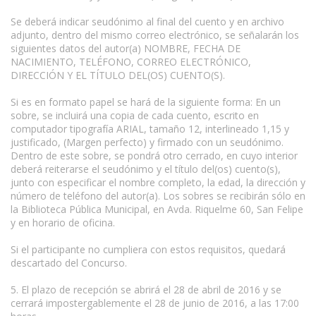
Se deberá indicar seudónimo al final del cuento y en archivo
adjunto, dentro del mismo correo electrónico, se señalarán los
siguientes datos del autor(a) NOMBRE, FECHA DE
NACIMIENTO, TELÉFONO, CORREO ELECTRÓNICO,
DIRECCIÓN Y EL TÍTULO DEL(OS) CUENTO(S).
Si es en formato papel se hará de la siguiente forma: En un
sobre, se incluirá una copia de cada cuento, escrito en
computador tipografía ARIAL, tamaño 12, interlineado 1,15 y
justificado, (Margen perfecto) y firmado con un seudónimo.
Dentro de este sobre, se pondrá otro cerrado, en cuyo interior
deberá reiterarse el seudónimo y el título del(os) cuento(s),
junto con especificar el nombre completo, la edad, la dirección y
número de teléfono del autor(a). Los sobres se recibirán sólo en
la Biblioteca Pública Municipal, en Avda. Riquelme 60, San Felipe
y en horario de oficina.
Si el participante no cumpliera con estos requisitos, quedará
descartado del Concurso.
5. El plazo de recepción se abrirá el 28 de abril de 2016 y se
cerrará impostergablemente el 28 de junio de 2016, a las 17:00