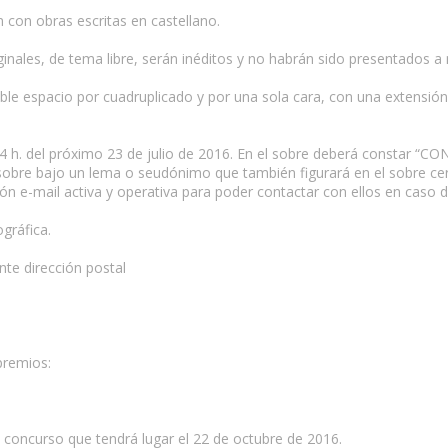
 con obras escritas en castellano.
ginales, de tema libre, serán inéditos y no habrán sido presentados a
le espacio por cuadruplicado y por una sola cara, con una extensió
s 14 h. del próximo 23 de julio de 2016. En el sobre deberá consta
l sobre bajo un lema o seudónimo que también figurará en el sobre ce
cción e-mail activa y operativa para poder contactar con ellos en caso 
gráfica.
nte dirección postal
premios:
el concurso que tendrá lugar el 22 de octubre de 2016.