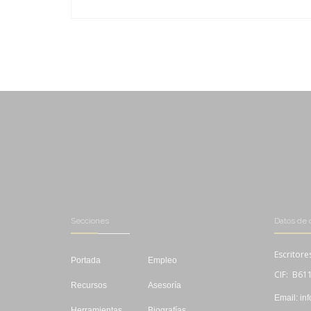
-
-
-
-
Secciones
Datos de 
Escritore
Portada
Empleo
CIF: B61
Recursos
Asesoría
Email: in
Herramientas
Biografías