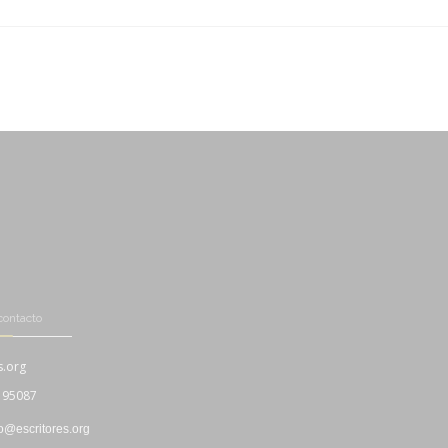
-
-
contacto
s.org
195087
fo@escritores.org