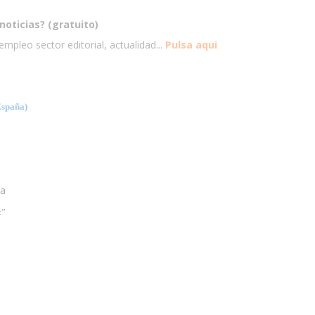
noticias? (gratuito)
mpleo sector editorial, actualidad...
Pulsa aqui
spaña)
ia
z”