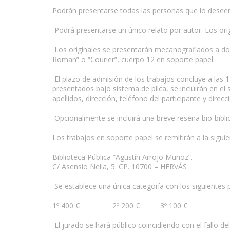
Podrán presentarse todas las personas que lo deseen
Podrá presentarse un único relato por autor. Los ori
Los originales se presentarán mecanografiados a dob
Roman” o “Courier”, cuerpo 12 en soporte papel.
www.escritores.org
El plazo de admisión de los trabajos concluye a la
presentados bajo sistema de plica, se incluirán en e
apellidos, dirección, teléfono del participante y dire
Opcionalmente se incluirá una breve reseña bio-biblio
Los trabajos en soporte papel se remitirán a la siguie
Biblioteca Pública “Agustín Arrojo Muñoz”.
C/ Asensio Neila, 5. CP. 10700 – HERVÁS
Se establece una única categoría con los siguientes 
1º 400 € 2º 200 € 3º 100 €
El jurado se hará público coincidiendo con el fallo d