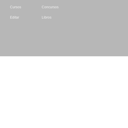
Cursos
Concursos
Editar
Libros
Datos de contacto
Escritores.org
CIF: B61195087