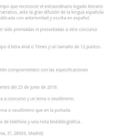
mpo que reconocer el extraordinario legado literario
arrativo, ante la gran difusión de la lengua española
blicada con anterioridad y escrita en español.
ber sido premiadas ni presentadas a otro concurso
o d letra Arial o Times y un tamaño de 12 puntos.
estén comprometidos con las especificaciones
ntes del 23 de junio de 2016.
tada a concurso y un lema o seudónimo.
lema o seudónimo que en la portada.
o de teléfono y una nota biobibliográfica.
nia, 2º, 28003, Madrid)