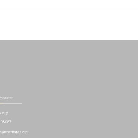
-
-
contacto
s.org
195087
fo@escritores.org