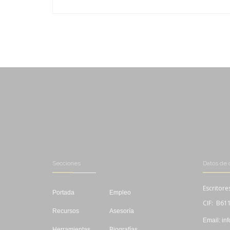
-
-
-
-
Secciones
Datos de 
Escritore
Portada
Empleo
CIF: B61
Recursos
Asesoría
Email: in
Herramientas
Biografías