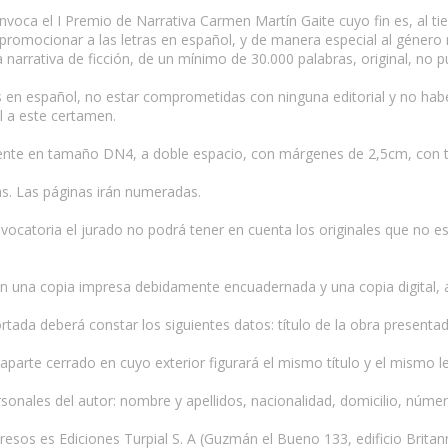
voca el I Premio de Narrativa Carmen Martín Gaite cuyo fin es, al tie
promocionar a las letras en español, y de manera especial al género n
arrativa de ficción, de un mínimo de 30.000 palabras, original, no pu
tas en español, no estar comprometidas con ninguna editorial y no ha
l a este certamen.
nte en tamaño DN4, a doble espacio, con márgenes de 2,5cm, con tip
s. Las páginas irán numeradas.
nvocatoria el jurado no podrá tener en cuenta los originales que no 
 en una copia impresa debidamente encuadernada y una copia digital, a
portada deberá constar los siguientes datos: título de la obra presen
parte cerrado en cuyo exterior figurará el mismo título y el mismo 
ersonales del autor: nombre y apellidos, nacionalidad, domicilio, númer
presos es Ediciones Turpial S. A (Guzmán el Bueno 133, edificio Britan