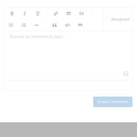
-
-
-
-
Background
-
-
-
-
-
-
-
-
-
-
-
-
-
-
-
-
-
-
-
-
-
-
-
-
-
-
-
-
-
-
-
-
-
-
-
-
-
-
-
-
-
Enviar Comentario