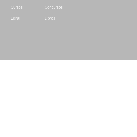
Cursos
Concursos
Editar
Libros
Datos de contacto
Escritores.org
CIF: B61195087