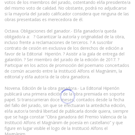
votos de los miembros del jurado, ostentando el/la presidente/a
del mismo voto de calidad. No obstante, podrá no adjudicarse
si la mayoría del jurado calificador considera que ninguna de las
obras presentadas es merecedora de él.
Octava. Obligaciones del ganador.- El/la ganador/a queda
obligado/a a: ? Garantizar la autoría y originalidad de la obra,
incluso frente a reclamaciones de terceros. ? A suscribir
contrato de cesión en exclusiva de los derechos de edición a
favor de la Editorial Hiperión. ? Asistir a la gala de entrega del
galardón. ? Ser miembro del jurado de la edición de 2017. ?
Participar en los actos de promoción del poemario concertados
de común acuerdo entre la Institució Alfons el Magnànim, la
editorial y el/la autor/a de la obra ganadora.
Novena. Edición de la obra ganadora.- La Editorial Hiperión
publicará una primera edición de la obra premiada en soporte
papel. Si transcurrieran doce meses, contados desde la fecha
del fallo del jurado, sin que se efectuaran la antedicha edición,
el/la autor/a tendrá libertad de publicarla donde quiera, siempre
que se haga constar “Obra ganadora del Premio Valencia de la
Institució Alfons el Magnànim de poesía en castellano” y que
figure en lugar visible el logo de la Institució Alfons el
Magnànim.