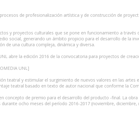
ocesos de profesionalización artística y de construcción de proyect
ctos y proyectos culturales que se pone en funcionamiento a través d
io social, generando un ámbito propicio para el desarrollo de la investi
ión de una cultura compleja, dinámica y diversa.
 UNL abre la edición 2016 de la convocatoria para proyectos de creaci
COMEDIA UNL]
ón teatral y estimular el surgimiento de nuevos valores en las artes 
ontaje teatral basado en texto de autor nacional que conforme la C
n concepto de premio para el desarrollo del producto ‑final. La obra
es durante ocho meses del período 2016-2017 (noviembre, diciembre, ma