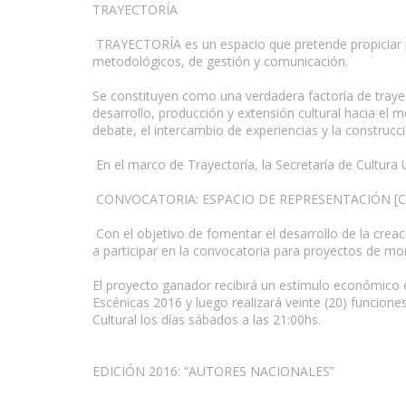
TRAYECTORÍA
TRAYECTORÍA es un espacio que pretende propiciar pr
metodológicos, de gestión y comunicación.
www.escritores.org
Se constituyen como una verdadera factoría de traye
desarrollo, producción y extensión cultural hacia el med
debate, el intercambio de experiencias y la construcc
En el marco de Trayectoría, la Secretaría de Cultura
CONVOCATORIA: ESPACIO DE REPRESENTACIÓN [
Con el objetivo de fomentar el desarrollo de la creaci
a participar en la convocatoria para proyectos de m
El proyecto ganador recibirá un estímulo económico e
Escénicas 2016 y luego realizará veinte (20) funcion
Cultural los días sábados a las 21:00hs.
EDICIÓN 2016: “AUTORES NACIONALES”