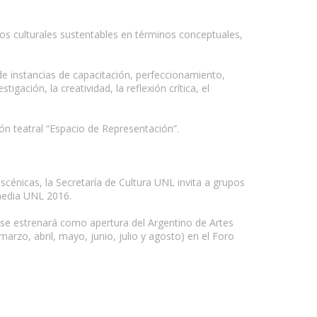
os culturales sustentables en términos conceptuales,
e instancias de capacitación, perfeccionamiento,
gación, la creatividad, la refl­exión crítica, el
ón teatral “Espacio de Representación”.
escénicas, la Secretaría de Cultura UNL invita a grupos
omedia UNL 2016.
 se estrenará como apertura del Argentino de Artes
rzo, abril, mayo, junio, julio y agosto) en el Foro