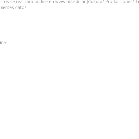
ectos se realizará on line en www.unl.edu.ar [Cultura/ Producciones/
uientes datos:
ión: