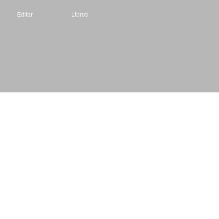
Editar
Libros
Datos de contacto
Escritores.org
CIF: B61195087
Email: info@escritores.org
Web: www.escritores.org