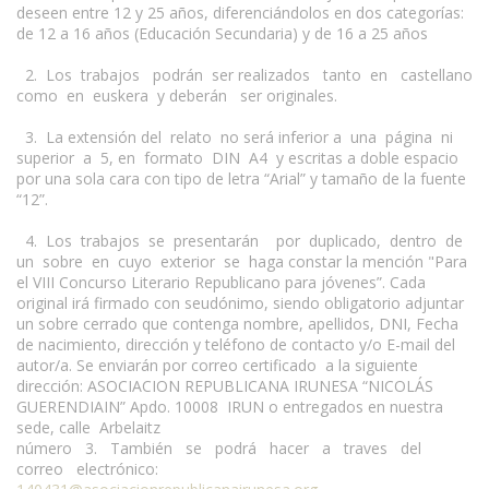
deseen entre 12 y 25 años, diferenciándolos en dos categorías:
de 12 a 16 años (Educación Secundaria) y de 16 a 25 años
2. Los trabajos podrán ser realizados tanto en castellano
como en euskera y deberán ser originales.
3. La extensión del relato no será inferior a una página ni
superior a 5, en formato DIN A4 y escritas a doble espacio
por una sola cara con tipo de letra “Arial” y tamaño de la fuente
“12”.
4. Los trabajos se presentarán por duplicado, dentro de
un sobre en cuyo exterior se haga constar la mención "Para
el VIII Concurso Literario Republicano para jóvenes”. Cada
original irá firmado con seudónimo, siendo obligatorio adjuntar
un sobre cerrado que contenga nombre, apellidos, DNI, Fecha
de nacimiento, dirección y teléfono de contacto y/o E-mail del
autor/a. Se enviarán por correo certificado a la siguiente
dirección: ASOCIACION REPUBLICANA IRUNESA “NICOLÁS
GUERENDIAIN” Apdo. 10008 IRUN o entregados en nuestra
sede, calle Arbelaitz
número 3. También se podrá hacer a traves del
correo electrónico: