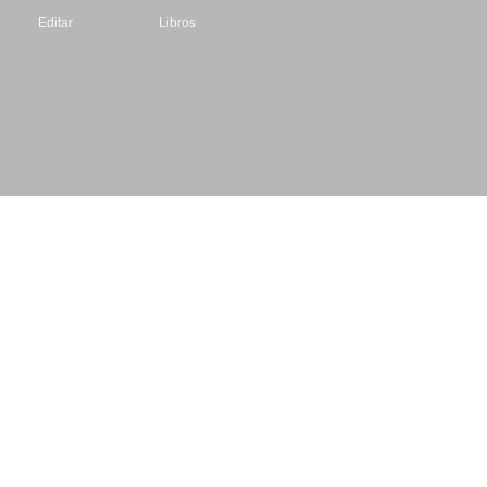
Editar
Libros
Datos de contacto
Escritores.org
CIF: B61195087
Email: info@escritores.org
Web: www.escritores.org