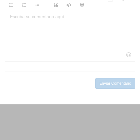
-
-
-
-
-
-
-
-
-
-
-
-
-
-
-
-
-
-
-
-
-
-
-
-
-
-
-
-
-
-
-
-
-
-
-
-
-
-
-
-
-
Enviar Comentario