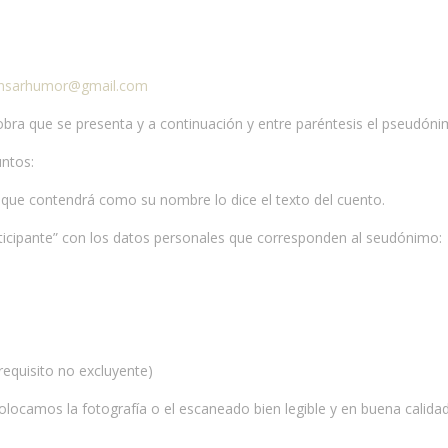
pensarhumor@gmail.com
 obra que se presenta y a continuación y entre paréntesis el pseudónim
untos:
e contendrá como su nombre lo dice el texto del cuento.
pante” con los datos personales que corresponden al seudónimo:
requisito no excluyente)
ocamos la fotografía o el escaneado bien legible y en buena calida