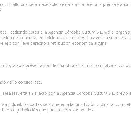
co, El fallo que será inapelable, se dará a conocer a la prensa y anu
.
tas, cediendo éstos a la Agencia Córdoba Cultura S.E. y/o al organi
ifusión del concurso en ediciones posteriores. La Agencia se reserva
que ello con lleve derecho a retribución económica alguna.
rso, la sola presentación de una obra en el mismo implica el conocimi
do así lo considerase.
, será resuelta en el acto por la Agencia Córdoba Cultura S.E, previo 
r vía judicial, las partes se someten a la jurisdicción ordinaria, comp
 fuero o jurisdicción que pudiere corresponderles.