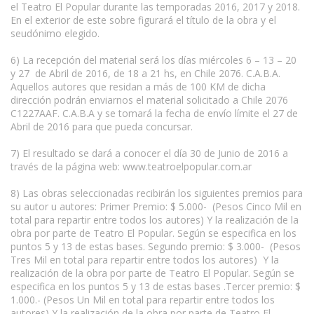
el Teatro El Popular durante las temporadas 2016, 2017 y 2018.
En el exterior de este sobre figurará el título de la obra y el
seudónimo elegido.
6) La recepción del material será los días miércoles 6 – 13 – 20
y 27 de Abril de 2016, de 18 a 21 hs, en Chile 2076. C.A.B.A.
Aquellos autores que residan a más de 100 KM de dicha
dirección podrán enviarnos el material solicitado a Chile 2076
C1227AAF. C.A.B.A y se tomará la fecha de envío límite el 27 de
Abril de 2016 para que pueda concursar.
7) El resultado se dará a conocer el día 30 de Junio de 2016 a
través de la página web: www.teatroelpopular.com.ar
8) Las obras seleccionadas recibirán los siguientes premios para
su autor u autores: Primer Premio: $ 5.000- (Pesos Cinco Mil en
total para repartir entre todos los autores) Y la realización de la
obra por parte de Teatro El Popular. Según se especifica en los
puntos 5 y 13 de estas bases. Segundo premio: $ 3.000- (Pesos
Tres Mil en total para repartir entre todos los autores) Y la
realización de la obra por parte de Teatro El Popular. Según se
especifica en los puntos 5 y 13 de estas bases .Tercer premio: $
1.000.- (Pesos Un Mil en total para repartir entre todos los
autores) Y la realización de la obra por parte de Teatro El