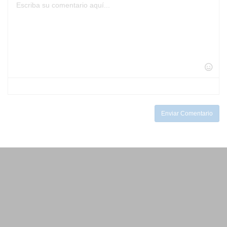
-
-
-
-
-
-
-
-
-
-
-
-
-
-
-
-
-
-
-
-
-
-
-
-
-
-
-
-
-
-
-
-
Enviar Comentario