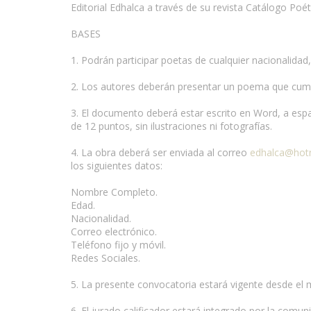
Editorial Edhalca a través de su revista Catálogo Po
BASES
1. Podrán participar poetas de cualquier nacionalidad
www.escritores.org
2. Los autores deberán presentar un poema que cumpl
3. El documento deberá estar escrito en Word, a espa
de 12 puntos, sin ilustraciones ni fotografías.
4. La obra deberá ser enviada al correo
edhalca@hot
los siguientes datos:
Nombre Completo.
Edad.
Nacionalidad.
Correo electrónico.
Teléfono fijo y móvil.
Redes Sociales.
5. La presente convocatoria estará vigente desde el 
6. El jurado calificador estará integrado por la co