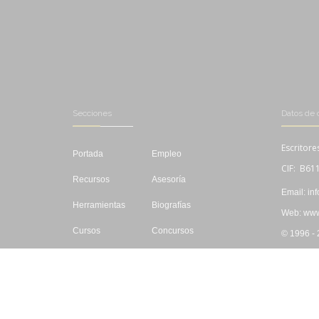
Secciones
Datos de 
Escritore
Portada
Empleo
CIF: B61
Recursos
Asesoría
Email: in
Herramientas
Biografías
Web: www.
Cursos
Concursos
© 1996 -
Editar
Libros