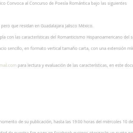
ético Convoca al Concurso de Poesía Romántica bajo las siguientes
, pero que residan en Guadalajara Jalisco México.
a con las características del Romanticismo Hispanoamericano del si
cio sencillo, en formato vertical tamaño carta, con una extensión mí
mail.com
para lectura y evaluación de las características, en este
momento de su publicación, hasta las 19:00 horas del miércoles 10 d
munidad de nuestra fan page en facebook quienes otorgarán un punto p