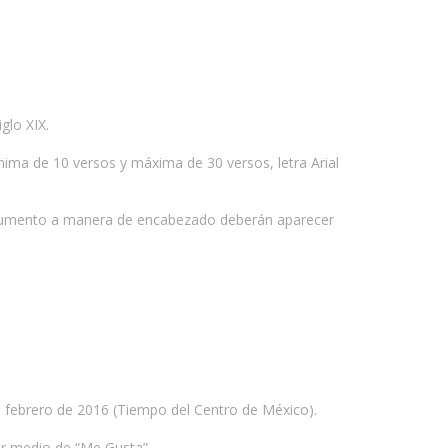
glo XIX.
nima de 10 versos y máxima de 30 versos, letra Arial
 documento a manera de encabezado deberán aparecer
e febrero de 2016 (Tiempo del Centro de México).
or medio de “Me Gusta”.