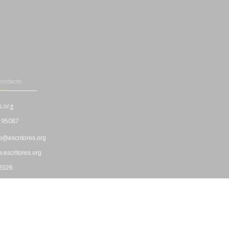
contacto
s.org
195087
fo@escritores.org
escritores.org
 2026
Boletín Informativo
|
Propiedad Intelectual
|
"Cookies"
|
Privacidad
|
Uso y Contratación