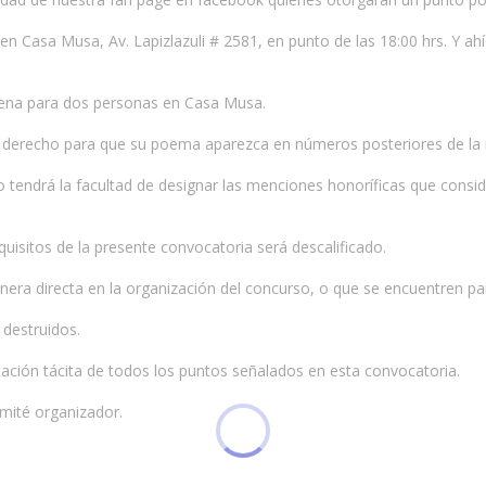
o en Casa Musa, Av. Lapizlazuli # 2581, en punto de las 18:00 hrs. Y 
cena para dos personas en Casa Musa.
l derecho para que su poema aparezca en números posteriores de la r
co tendrá la facultad de designar las menciones honoríficas que consi
uisitos de la presente convocatoria será descalificado.
era directa en la organización del concurso, o que se encuentren pa
destruidos.
tación tácita de todos los puntos señalados en esta convocatoria.
omité organizador.