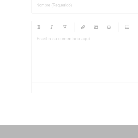
Nombre (Requerido)
-
-
-
-
-
-
-
-
-
-
-
-
-
-
-
-
-
-
-
-
-
-
-
-
-
-
-
-
-
-