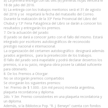
a) La primera entrega con las seis (6) primeras hojas vencerá el
18 de julio del 2016.
b) La entrega con los trabajos meritorios será el 31 de agosto
del 2016 y se respetará la fecha del matasello del Correo.
Durante la realización de la 33ª Feria Provincial del Libro del
Chubut y 13ª Feria Patagónica del Libro se darán a conocer los
resultados y entregarán los premios.
7. De la actuación del jurado:
El jurado se dará a conocer junto con el fallo del mismo. Estará
integrado por escritores autobiográficos de reconocido
prestigio nacional e internacional.
La organización del certamen autobiográfico designará además
jurados argentinos, para la preselección de los trabajos.
El fallo del jurado será inapelable y podrá declarar desiertos los
premios, si a su juicio, ninguna obra posee la calidad suficiente
para obtenerlo.
8. De los Premios a Otorgar:
No se otorgarán premios compartidos
Se otorgarán los siguientes premios:
1er. Premio de $ 1.000.- (Un mil pesos) moneda argentina,
plaqueta recordatoria y diploma.
2do. Y 3er. Premio consistentes en una plaqueta recordatoria y
un diploma.
Además, si la Biblioteca Pop. “R. J. Berwyn” cuenta con fondos