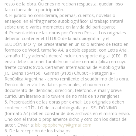
resto de la obra. Quienes no reciban respuesta, quedan ipso
facto fuera de la participación.
3. El jurado no considerará, poemas, cuentos, novelas o
ensayos en el "fragmento autobiográfico" El trabajo tratará
sobre uno o varios momentos en la vida del participante.
4. Presentación de las obras por Correo Postal: Los originales
deberán contener el TÍTULO de la autobiografía y el
SEUDÓNIMO y se presentarán en un solo archivo de texto en
formato de Word, tamaño A4, a doble espacio, con Letra Arial,
tamaño 11, y además deberá incluir un soporte digital (CD). El
envío debe contener también un sobre cerrado (plica) en cuyo
frente conste: 8voo. Certamen Internacional de Autobiografía –
J.C. Evans 154/156, Gaiman (9105) Chubut - Patagonia -
República Argentina - como remitente el seudónimo de la obra.
Dentro del envío: los datos personales, el número de
documento de identidad, dirección, teléfono, e-mail y breve
currículum literario si lo tuviere de no más de 10 renglones.
5. Presentación de las obras por e-mail: Los originales deben
contener el TÍTULO de la autobiografía y el SEUDÓNIMO
(formato A4) deben constar de dos archivos en el mismo envío.
Uno con el trabajo propiamente dicho y otro con los datos del
autor. Enviar a:
bibliopopberwyn@gmail.com
6. De la recepción de los trabajos: